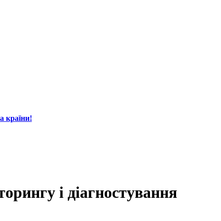
а країни!
орингу і діагно­сту­вання