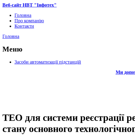
Перейти до основного вмісту
Веб-сайт НВТ "Інфотех"
Головна
Про компанію
Головне меню
Контакти
Головна
Ви є тут
Меню
Засоби автоматизації підстанцій
Ми допом
ТЕО для системи реєстрації ре
стану основного технологі­чн