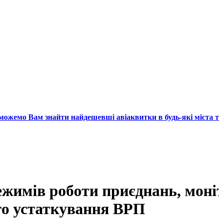
ожемо Вам знайти найдешевші авіаквитки в будь-які міста т
жимів ро­боти приєднань, моніт
ого устаткування ВРП