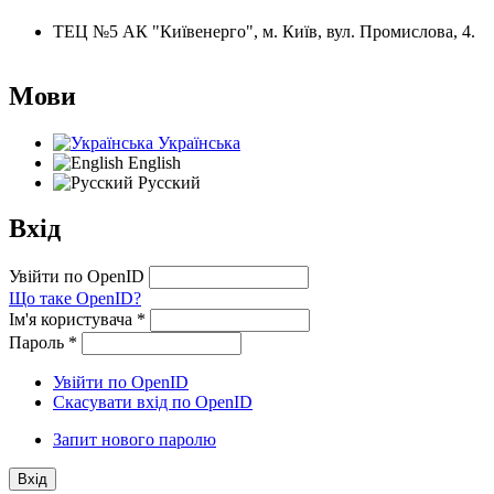
ТЕЦ №5 АК "Київенерго", м. Київ, вул. Промислова, 4.
Мови
Українська
English
Русский
Вхід
Увійти по OpenID
Що таке OpenID?
Ім'я користувача
*
Пароль
*
Увійти по OpenID
Скасувати вхід по OpenID
Запит нового паролю