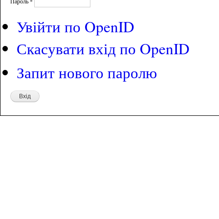
Пароль
*
Увійти по OpenID
Скасувати вхід по OpenID
Запит нового паролю
Адреса: а/с 44, Київ, 03037
Тел: +380 44 245 56 68/69
E-mail:
viktor.gurieiev@infotec.ua