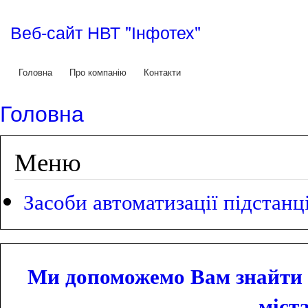
Пер
до
Веб-сайт НВТ "Інфотех"
осн
вмі
Головна
Про компанію
Контакти
Головне меню
Головна
Ви є тут
Меню
Засоби автоматизації підстанц
Ми допоможемо Вам знайти 
міста