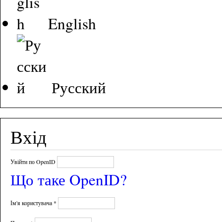
English
Русский
Вхід
Увійти по OpenID
Що таке OpenID?
Ім'я користувача
*