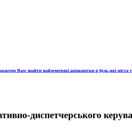
ожемо Вам знайти найдешевші авіаквитки в будь-які міста т
тивно-дис­петчерського керува