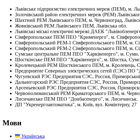
Львівське підприємство електричних мереж (ПЕМ), м. Льві
Золочівський район електричних мереж (РЕМ) Львівського
Шахт­ний РЕМ Львівського ПЕМ, м. Червоноград, Львівсь
Жовківський РЕМ Львівського ПЕМ, Львівська обл.
Львівські міські електричні мережі ДАЕК "Львівобленерго"
Сімферопольське ПЕМ ПЕО "Крименерго", м. Сімферополь
Сімфе­ро­польський РЕМ-1 Сімферопольського ПЕМ, м. С
Сімфе­ро­польський РЕМ-2 Сімферопольського ПЕМ, м. С
Сум­ське центральне ПЕМ ПЕО "Харківенерго", м. Суми, в
Шост­кін­ське ПЕМ ПЕО "Харківенерго", м. Шостка, Сумськ
Кроле­вецький РЕМ Шосткінського ПЕМ, м. Кролевець, С
Предприятие Северных электрических сетей (СЭС) ПО "Дал
Чугуев­ский РЭС Предприятия СЭС, Россия, Приморський
Дальне­гор­ский РЭС Предприятия СЭС, Россия, Приморск
Арсень­ев­ский РЭС Предприятия СЭС, Россия, Приморски
Червонолиманський РЕМ Краматорського ПЕМ, м. Червони
Лисичанське ПЕМ ПЕО "Донбасенерго", м. Лисичанськ.
ДП "Укренергоавтоматика", м. Київ, вул. Комінтерну, 27
Мови
Українська