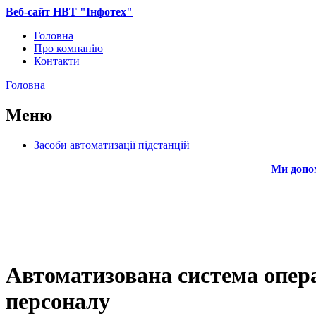
Перейти до основного вмісту
Веб-сайт НВТ "Інфотех"
Головна
Про компанію
Головне меню
Контакти
Головна
Ви є тут
Меню
Засоби автоматизації підстанцій
Ми допом
Автоматизована система опера
персоналу