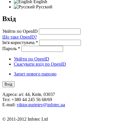
English
Русский
Вхід
Увійти по OpenID
Що таке OpenID?
Ім'я користувача
*
Пароль
*
Увійти по OpenID
Скасувати вхід по OpenID
Запит нового паролю
Адреса: а/с 44, Київ, 03037
Тел: +380 44 245 56 68/69
E-mail:
viktor.gurieiev@infotec.ua
© 2011-2012 Infotec Ltd