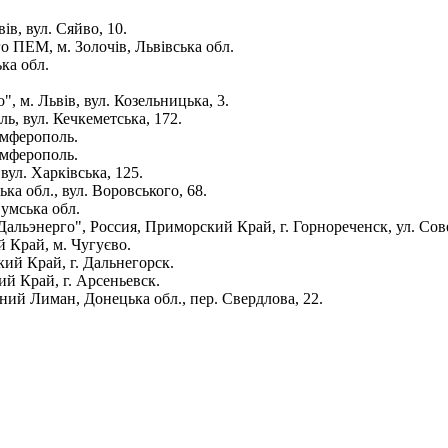
в, вул. Сяйво, 10.
 ПЕМ, м. Золочів, Львівська обл.
ка обл.
, м. Львів, вул. Козельницька, 3.
, вул. Кечкеметська, 172.
імферополь.
імферополь.
ул. Харківська, 125.
а обл., вул. Воровського, 68.
умська обл.
ьэнерго", Россия, Примор­ский Край, г. Горнореченск, ул. Сове
 Край, м. Чугуєво.
ий Край, г. Дальнегорск.
й Край, г. Арсеньевск.
й Лиман, Донецька обл., пер. Свердлова, 22.